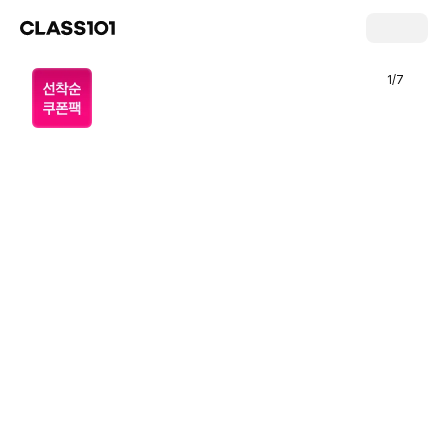
1
/
7