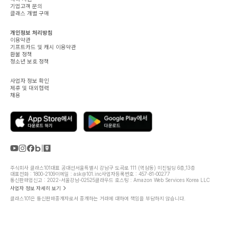
기업고객 문의
클래스 개별 구매
개인정보 처리방침
이용약관
기프트카드 및 캐시 이용약관
환불 정책
청소년 보호 정책
사업자 정보 확인
제휴 및 대외협력
채용
주식회사 클래스101
대표 공대선
서울특별시 강남구 도곡로 111 (역삼동) 미진빌딩 6층,13층
대표전화 : 1800-2109
이메일 : ask@101.inc
사업자등록번호 : 457-81-00277
통신판매업신고 : 2022-서울강남-02525
클라우드 호스팅 : Amazon Web Services Korea LLC
사업자 정보 자세히 보기
클래스101은 통신판매중개자로서 중개하는 거래에 대하여 책임을 부담하지 않습니다.