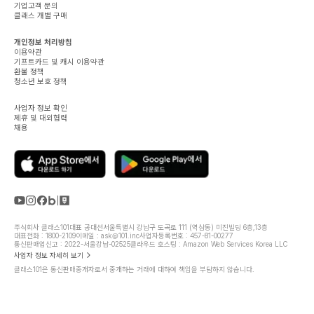
기업고객 문의
클래스 개별 구매
개인정보 처리방침
이용약관
기프트카드 및 캐시 이용약관
환불 정책
청소년 보호 정책
사업자 정보 확인
제휴 및 대외협력
채용
주식회사 클래스101
대표 공대선
서울특별시 강남구 도곡로 111 (역삼동) 미진빌딩 6층,13층
대표전화 : 1800-2109
이메일 : ask@101.inc
사업자등록번호 : 457-81-00277
통신판매업신고 : 2022-서울강남-02525
클라우드 호스팅 : Amazon Web Services Korea LLC
사업자 정보 자세히 보기
클래스101은 통신판매중개자로서 중개하는 거래에 대하여 책임을 부담하지 않습니다.