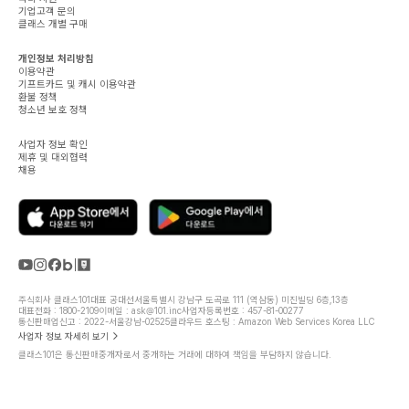
기업고객 문의
클래스 개별 구매
개인정보 처리방침
이용약관
기프트카드 및 캐시 이용약관
환불 정책
청소년 보호 정책
사업자 정보 확인
제휴 및 대외협력
채용
주식회사 클래스101
대표 공대선
서울특별시 강남구 도곡로 111 (역삼동) 미진빌딩 6층,13층
대표전화 : 1800-2109
이메일 : ask@101.inc
사업자등록번호 : 457-81-00277
통신판매업신고 : 2022-서울강남-02525
클라우드 호스팅 : Amazon Web Services Korea LLC
사업자 정보 자세히 보기
클래스101은 통신판매중개자로서 중개하는 거래에 대하여 책임을 부담하지 않습니다.