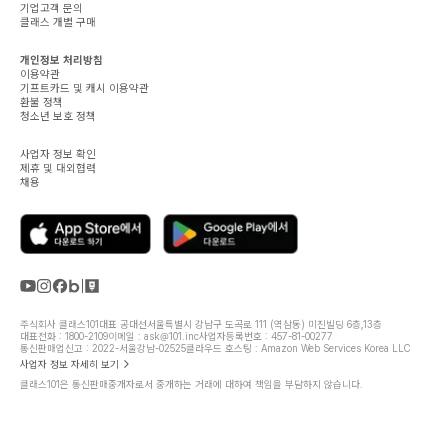
기업고객 문의
클래스 개별 구매
개인정보 처리방침
이용약관
기프트카드 및 캐시 이용약관
환불 정책
청소년 보호 정책
사업자 정보 확인
제휴 및 대외협력
채용
주식회사 클래스101
대표 공대선
서울특별시 강남구 도곡로 111 (역삼동) 미진빌딩 6층,13층
대표전화 : 1800-2109
이메일 : ask@101.inc
사업자등록번호 : 457-81-00277
통신판매업신고 : 2022-서울강남-02525
클라우드 호스팅 : Amazon Web Services Korea LLC
사업자 정보 자세히 보기
클래스101은 통신판매중개자로서 중개하는 거래에 대하여 책임을 부담하지 않습니다.