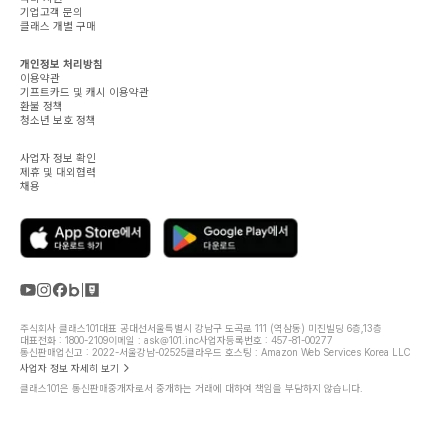
기업고객 문의
클래스 개별 구매
개인정보 처리방침
이용약관
기프트카드 및 캐시 이용약관
환불 정책
청소년 보호 정책
사업자 정보 확인
제휴 및 대외협력
채용
주식회사 클래스101
대표 공대선
서울특별시 강남구 도곡로 111 (역삼동) 미진빌딩 6층,13층
대표전화 : 1800-2109
이메일 : ask@101.inc
사업자등록번호 : 457-81-00277
통신판매업신고 : 2022-서울강남-02525
클라우드 호스팅 : Amazon Web Services Korea LLC
사업자 정보 자세히 보기
클래스101은 통신판매중개자로서 중개하는 거래에 대하여 책임을 부담하지 않습니다.