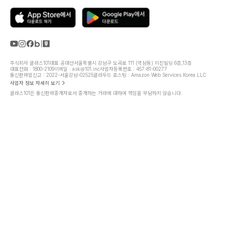
주식회사 클래스101
대표 공대선
서울특별시 강남구 도곡로 111 (역삼동) 미진빌딩 6층,13층
대표전화 : 1800-2109
이메일 : ask@101.inc
사업자등록번호 : 457-81-00277
통신판매업신고 : 2022-서울강남-02525
클라우드 호스팅 : Amazon Web Services Korea LLC
사업자 정보 자세히 보기
클래스101은 통신판매중개자로서 중개하는 거래에 대하여 책임을 부담하지 않습니다.