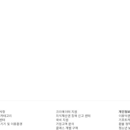
사항
크리에이터 지원
개인정보
 카테고리
지식재산권 침해 신고 센터
이용약
센터
국비 지원
기프트카
 기기 및 이용환경
기업고객 문의
환불 정
클래스 개별 구매
청소년 