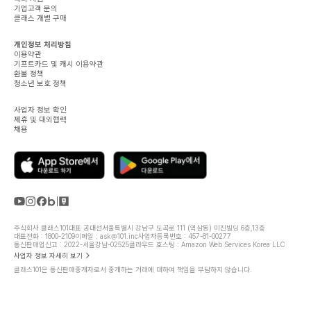
기업고객 문의
클래스 개별 구매
개인정보 처리방침
이용약관
기프트카드 및 캐시 이용약관
환불 정책
청소년 보호 정책
사업자 정보 확인
제휴 및 대외협력
채용
주식회사 클래스101
대표 공대선
서울특별시 강남구 도곡로 111 (역삼동) 미진빌딩 6층,13층
대표전화 : 1800-2109
이메일 : ask@101.inc
사업자등록번호 : 457-81-00277
통신판매업신고 : 2022-서울강남-02525
클라우드 호스팅 : Amazon Web Services Korea LLC
사업자 정보 자세히 보기
클래스101은 통신판매중개자로서 중개하는 거래에 대하여 책임을 부담하지 않습니다.