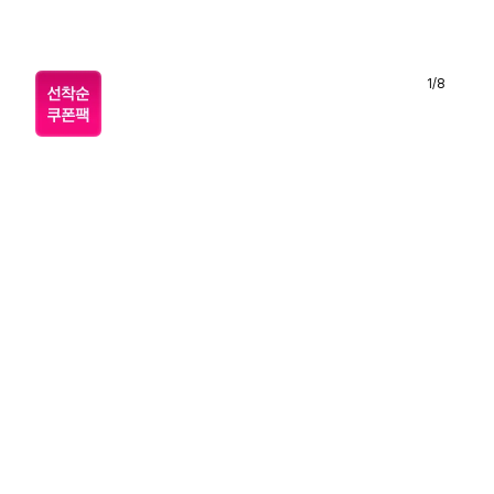
1
/
8