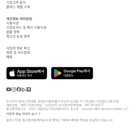
기업고객 문의
클래스 개별 구매
개인정보 처리방침
이용약관
기프트카드 및 캐시 이용약관
환불 정책
청소년 보호 정책
사업자 정보 확인
제휴 및 대외협력
채용
주식회사 클래스101
대표 공대선
서울특별시 강남구 도곡로 111 (역삼동) 미진빌딩 6층,13층
대표전화 : 1800-2109
이메일 : ask@101.inc
사업자등록번호 : 457-81-00277
통신판매업신고 : 2022-서울강남-02525
클라우드 호스팅 : Amazon Web Services Korea LLC
사업자 정보 자세히 보기
클래스101은 통신판매중개자로서 중개하는 거래에 대하여 책임을 부담하지 않습니다.