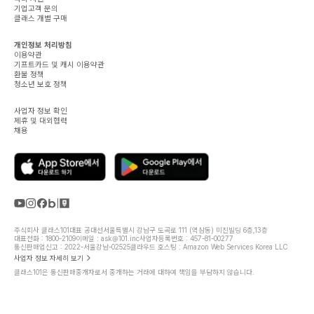
기업고객 문의
클래스 개별 구매
개인정보 처리방침
이용약관
기프트카드 및 캐시 이용약관
환불 정책
청소년 보호 정책
사업자 정보 확인
제휴 및 대외협력
채용
주식회사 클래스101
대표 공대선
서울특별시 강남구 도곡로 111 (역삼동) 미진빌딩 6층,13층
대표전화 : 1800-2109
이메일 : ask@101.inc
사업자등록번호 : 457-81-00277
통신판매업신고 : 2022-서울강남-02525
클라우드 호스팅 : Amazon Web Services Korea LLC
사업자 정보 자세히 보기
클래스101은 통신판매중개자로서 중개하는 거래에 대하여 책임을 부담하지 않습니다.