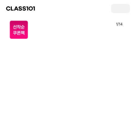
1
/
14