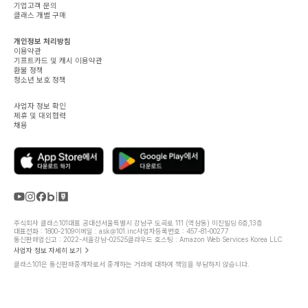
기업고객 문의
클래스 개별 구매
개인정보 처리방침
이용약관
기프트카드 및 캐시 이용약관
환불 정책
청소년 보호 정책
사업자 정보 확인
제휴 및 대외협력
채용
주식회사 클래스101
대표 공대선
서울특별시 강남구 도곡로 111 (역삼동) 미진빌딩 6층,13층
대표전화 : 1800-2109
이메일 : ask@101.inc
사업자등록번호 : 457-81-00277
통신판매업신고 : 2022-서울강남-02525
클라우드 호스팅 : Amazon Web Services Korea LLC
사업자 정보 자세히 보기
클래스101은 통신판매중개자로서 중개하는 거래에 대하여 책임을 부담하지 않습니다.