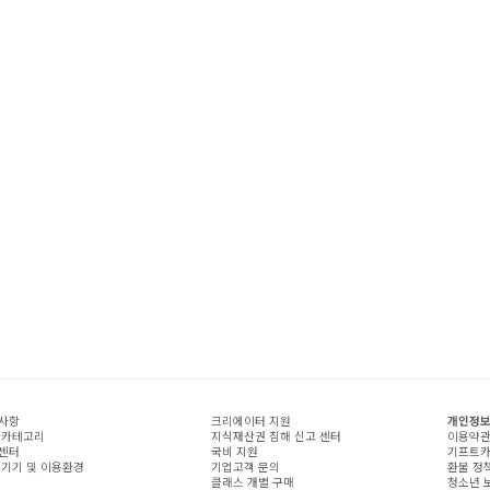
사항
크리에이터 지원
개인정보
 카테고리
지식재산권 침해 신고 센터
이용약
센터
국비 지원
기프트카
 기기 및 이용환경
기업고객 문의
환불 정
클래스 개별 구매
청소년 