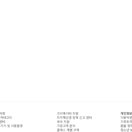
사항
크리에이터 지원
개인정보
 카테고리
지식재산권 침해 신고 센터
이용약
센터
국비 지원
기프트카
 기기 및 이용환경
기업고객 문의
환불 정
클래스 개별 구매
청소년 