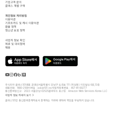
기업고객 문의
클래스 개별 구매
개인정보 처리방침
이용약관
기프트카드 및 캐시 이용약관
환불 정책
청소년 보호 정책
사업자 정보 확인
제휴 및 대외협력
채용
주식회사 클래스101
대표 공대선
서울특별시 강남구 도곡로 111 (역삼동) 미진빌딩 6층,13층
대표전화 : 1800-2109
이메일 : ask@101.inc
사업자등록번호 : 457-81-00277
통신판매업신고 : 2022-서울강남-02525
클라우드 호스팅 : Amazon Web Services Korea LLC
사업자 정보 자세히 보기
클래스101은 통신판매중개자로서 중개하는 거래에 대하여 책임을 부담하지 않습니다.