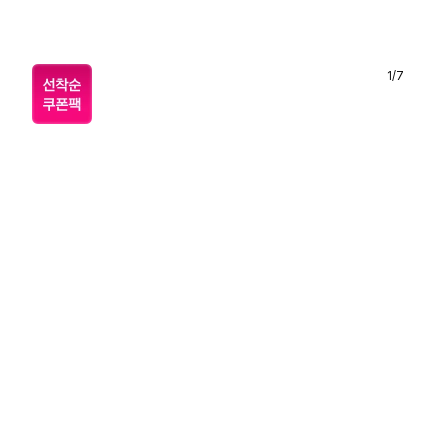
1
/
7