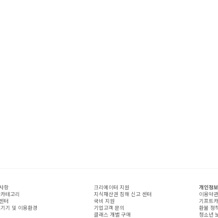
사항
크리에이터 지원
개인정보
 카테고리
지식재산권 침해 신고 센터
이용약
센터
국비 지원
기프트카
 기기 및 이용환경
기업고객 문의
환불 정
클래스 개별 구매
청소년 