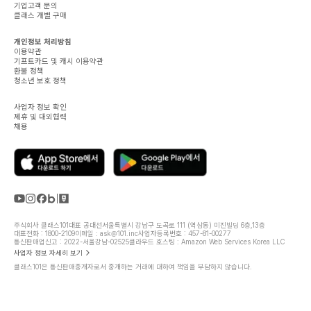
기업고객 문의
클래스 개별 구매
개인정보 처리방침
이용약관
기프트카드 및 캐시 이용약관
환불 정책
청소년 보호 정책
사업자 정보 확인
제휴 및 대외협력
채용
주식회사 클래스101
대표 공대선
서울특별시 강남구 도곡로 111 (역삼동) 미진빌딩 6층,13층
대표전화 : 1800-2109
이메일 : ask@101.inc
사업자등록번호 : 457-81-00277
통신판매업신고 : 2022-서울강남-02525
클라우드 호스팅 : Amazon Web Services Korea LLC
사업자 정보 자세히 보기
클래스101은 통신판매중개자로서 중개하는 거래에 대하여 책임을 부담하지 않습니다.