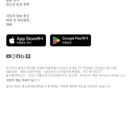
환불 정책
청소년 보호 정책
사업자 정보 확인
제휴 및 대외협력
채용
주식회사 클래스101
대표 공대선
서울특별시 강남구 도곡로 111 (역삼동) 미진빌딩 6층,13층
대표전화 : 1800-2109
이메일 : ask@101.inc
사업자등록번호 : 457-81-00277
통신판매업신고 : 2022-서울강남-02525
클라우드 호스팅 : Amazon Web Services Korea LLC
사업자 정보 자세히 보기
클래스101은 통신판매중개자로서 중개하는 거래에 대하여 책임을 부담하지 않습니다.