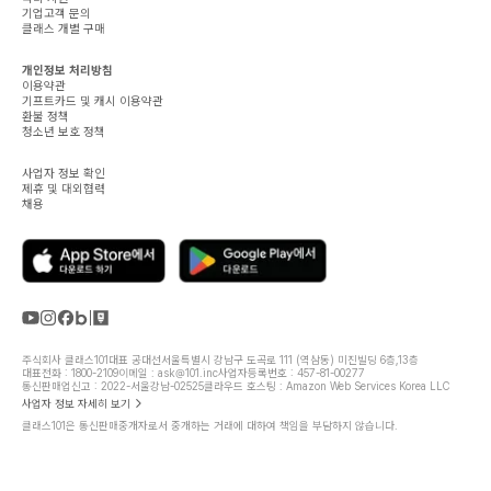
기업고객 문의
클래스 개별 구매
개인정보 처리방침
이용약관
기프트카드 및 캐시 이용약관
환불 정책
청소년 보호 정책
사업자 정보 확인
제휴 및 대외협력
채용
주식회사 클래스101
대표 공대선
서울특별시 강남구 도곡로 111 (역삼동) 미진빌딩 6층,13층
대표전화 : 1800-2109
이메일 : ask@101.inc
사업자등록번호 : 457-81-00277
통신판매업신고 : 2022-서울강남-02525
클라우드 호스팅 : Amazon Web Services Korea LLC
사업자 정보 자세히 보기
클래스101은 통신판매중개자로서 중개하는 거래에 대하여 책임을 부담하지 않습니다.