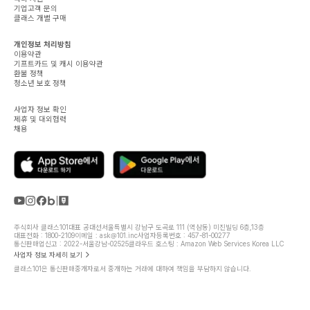
기업고객 문의
클래스 개별 구매
개인정보 처리방침
이용약관
기프트카드 및 캐시 이용약관
환불 정책
청소년 보호 정책
사업자 정보 확인
제휴 및 대외협력
채용
주식회사 클래스101
대표 공대선
서울특별시 강남구 도곡로 111 (역삼동) 미진빌딩 6층,13층
대표전화 : 1800-2109
이메일 : ask@101.inc
사업자등록번호 : 457-81-00277
통신판매업신고 : 2022-서울강남-02525
클라우드 호스팅 : Amazon Web Services Korea LLC
사업자 정보 자세히 보기
클래스101은 통신판매중개자로서 중개하는 거래에 대하여 책임을 부담하지 않습니다.