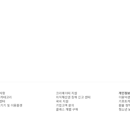
사항
크리에이터 지원
개인정보
 카테고리
지식재산권 침해 신고 센터
이용약
센터
국비 지원
기프트카
 기기 및 이용환경
기업고객 문의
환불 정
클래스 개별 구매
청소년 