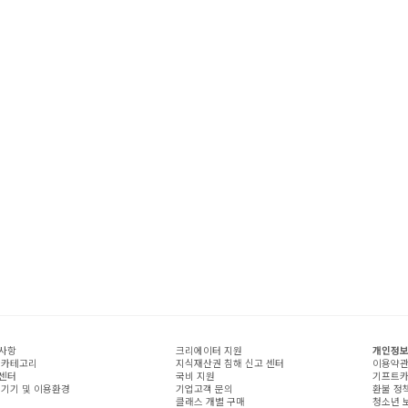
사항
크리에이터 지원
개인정보
 카테고리
지식재산권 침해 신고 센터
이용약
센터
국비 지원
기프트카
 기기 및 이용환경
기업고객 문의
환불 정
클래스 개별 구매
청소년 