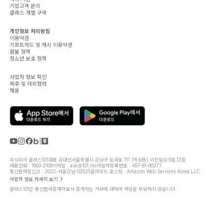
기업고객 문의
클래스 개별 구매
개인정보 처리방침
이용약관
기프트카드 및 캐시 이용약관
환불 정책
청소년 보호 정책
사업자 정보 확인
제휴 및 대외협력
채용
주식회사 클래스101
대표 공대선
서울특별시 강남구 도곡로 111 (역삼동) 미진빌딩 6층,13층
대표전화 : 1800-2109
이메일 : ask@101.inc
사업자등록번호 : 457-81-00277
통신판매업신고 : 2022-서울강남-02525
클라우드 호스팅 : Amazon Web Services Korea LLC
사업자 정보 자세히 보기
클래스101은 통신판매중개자로서 중개하는 거래에 대하여 책임을 부담하지 않습니다.