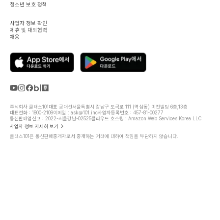
청소년 보호 정책
사업자 정보 확인
제휴 및 대외협력
채용
주식회사 클래스101
대표 공대선
서울특별시 강남구 도곡로 111 (역삼동) 미진빌딩 6층,13층
대표전화 : 1800-2109
이메일 : ask@101.inc
사업자등록번호 : 457-81-00277
통신판매업신고 : 2022-서울강남-02525
클라우드 호스팅 : Amazon Web Services Korea LLC
사업자 정보 자세히 보기
클래스101은 통신판매중개자로서 중개하는 거래에 대하여 책임을 부담하지 않습니다.