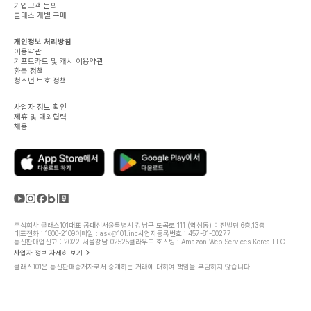
기업고객 문의
클래스 개별 구매
개인정보 처리방침
이용약관
기프트카드 및 캐시 이용약관
환불 정책
청소년 보호 정책
사업자 정보 확인
제휴 및 대외협력
채용
주식회사 클래스101
대표 공대선
서울특별시 강남구 도곡로 111 (역삼동) 미진빌딩 6층,13층
대표전화 : 1800-2109
이메일 : ask@101.inc
사업자등록번호 : 457-81-00277
통신판매업신고 : 2022-서울강남-02525
클라우드 호스팅 : Amazon Web Services Korea LLC
사업자 정보 자세히 보기
클래스101은 통신판매중개자로서 중개하는 거래에 대하여 책임을 부담하지 않습니다.