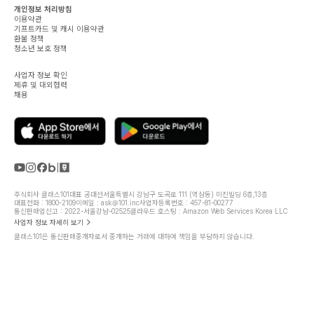
개인정보 처리방침
이용약관
기프트카드 및 캐시 이용약관
환불 정책
청소년 보호 정책
사업자 정보 확인
제휴 및 대외협력
채용
주식회사 클래스101
대표 공대선
서울특별시 강남구 도곡로 111 (역삼동) 미진빌딩 6층,13층
대표전화 : 1800-2109
이메일 : ask@101.inc
사업자등록번호 : 457-81-00277
통신판매업신고 : 2022-서울강남-02525
클라우드 호스팅 : Amazon Web Services Korea LLC
사업자 정보 자세히 보기
클래스101은 통신판매중개자로서 중개하는 거래에 대하여 책임을 부담하지 않습니다.