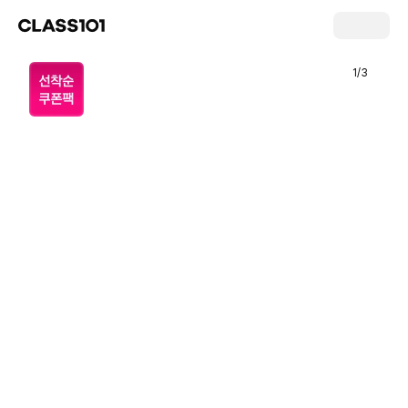
1
/
3