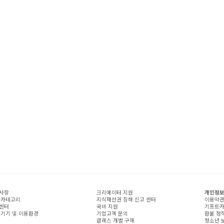
사항
크리에이터 지원
개인정보
 카테고리
지식재산권 침해 신고 센터
이용약
센터
국비 지원
기프트카
 기기 및 이용환경
기업고객 문의
환불 정
클래스 개별 구매
청소년 