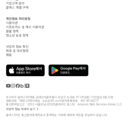
기업고객 문의
클래스 개별 구매
개인정보 처리방침
이용약관
기프트카드 및 캐시 이용약관
환불 정책
청소년 보호 정책
사업자 정보 확인
제휴 및 대외협력
채용
주식회사 클래스101
대표 공대선
서울특별시 강남구 도곡로 111 (역삼동) 미진빌딩 6층,13층
대표전화 : 1800-2109
이메일 : ask@101.inc
사업자등록번호 : 457-81-00277
통신판매업신고 : 2022-서울강남-02525
클라우드 호스팅 : Amazon Web Services Korea LLC
사업자 정보 자세히 보기
클래스101은 통신판매중개자로서 중개하는 거래에 대하여 책임을 부담하지 않습니다.