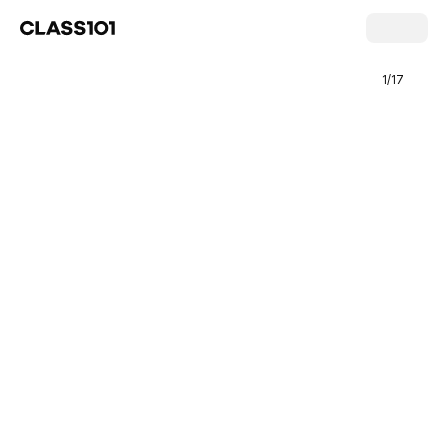
1
/
17