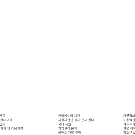
사항
크리에이터 지원
개인정보
 카테고리
지식재산권 침해 신고 센터
이용약
센터
국비 지원
기프트카
 기기 및 이용환경
기업고객 문의
환불 정
클래스 개별 구매
청소년 