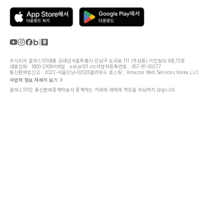
주식회사 클래스101
대표 공대선
서울특별시 강남구 도곡로 111 (역삼동) 미진빌딩 6층,13층
대표전화 : 1800-2109
이메일 : ask@101.inc
사업자등록번호 : 457-81-00277
통신판매업신고 : 2022-서울강남-02525
클라우드 호스팅 : Amazon Web Services Korea LLC
사업자 정보 자세히 보기
클래스101은 통신판매중개자로서 중개하는 거래에 대하여 책임을 부담하지 않습니다.