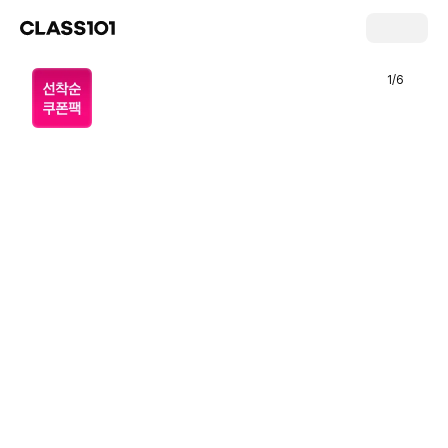
1
/
6