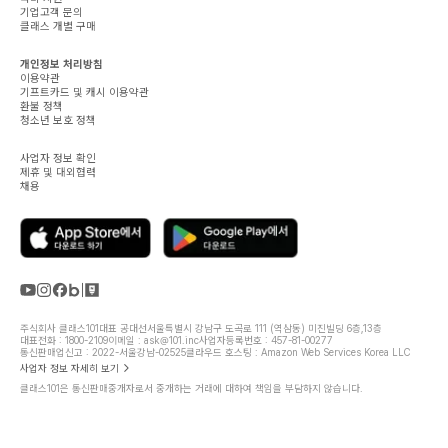
기업고객 문의
클래스 개별 구매
개인정보 처리방침
이용약관
기프트카드 및 캐시 이용약관
환불 정책
청소년 보호 정책
사업자 정보 확인
제휴 및 대외협력
채용
주식회사 클래스101
대표 공대선
서울특별시 강남구 도곡로 111 (역삼동) 미진빌딩 6층,13층
대표전화 : 1800-2109
이메일 : ask@101.inc
사업자등록번호 : 457-81-00277
통신판매업신고 : 2022-서울강남-02525
클라우드 호스팅 : Amazon Web Services Korea LLC
사업자 정보 자세히 보기
클래스101은 통신판매중개자로서 중개하는 거래에 대하여 책임을 부담하지 않습니다.