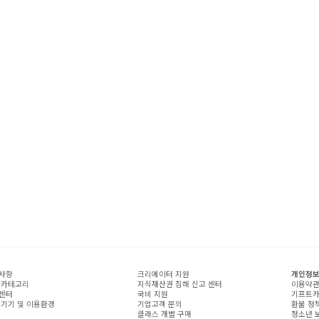
사항
크리에이터 지원
개인정보
 카테고리
지식재산권 침해 신고 센터
이용약
센터
국비 지원
기프트카
 기기 및 이용환경
기업고객 문의
환불 정
클래스 개별 구매
청소년 