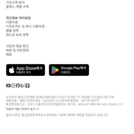
기업고객 문의
클래스 개별 구매
개인정보 처리방침
이용약관
기프트카드 및 캐시 이용약관
환불 정책
청소년 보호 정책
사업자 정보 확인
제휴 및 대외협력
채용
주식회사 클래스101
대표 공대선
서울특별시 강남구 도곡로 111 (역삼동) 미진빌딩 6층,13층
대표전화 : 1800-2109
이메일 : ask@101.inc
사업자등록번호 : 457-81-00277
통신판매업신고 : 2022-서울강남-02525
클라우드 호스팅 : Amazon Web Services Korea LLC
사업자 정보 자세히 보기
클래스101은 통신판매중개자로서 중개하는 거래에 대하여 책임을 부담하지 않습니다.