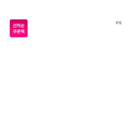
1
/
12