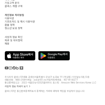
기업고객 문의
클래스 개별 구매
개인정보 처리방침
이용약관
기프트카드 및 캐시 이용약관
환불 정책
청소년 보호 정책
사업자 정보 확인
제휴 및 대외협력
채용
주식회사 클래스101
대표 공대선
서울특별시 강남구 도곡로 111 (역삼동) 미진빌딩 6층,13층
대표전화 : 1800-2109
이메일 : ask@101.inc
사업자등록번호 : 457-81-00277
통신판매업신고 : 2022-서울강남-02525
클라우드 호스팅 : Amazon Web Services Korea LLC
사업자 정보 자세히 보기
클래스101은 통신판매중개자로서 중개하는 거래에 대하여 책임을 부담하지 않습니다.