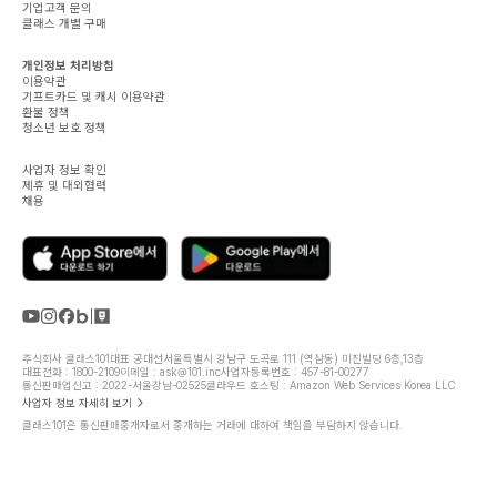
기업고객 문의
클래스 개별 구매
개인정보 처리방침
이용약관
기프트카드 및 캐시 이용약관
환불 정책
청소년 보호 정책
사업자 정보 확인
제휴 및 대외협력
채용
주식회사 클래스101
대표 공대선
서울특별시 강남구 도곡로 111 (역삼동) 미진빌딩 6층,13층
대표전화 : 1800-2109
이메일 : ask@101.inc
사업자등록번호 : 457-81-00277
통신판매업신고 : 2022-서울강남-02525
클라우드 호스팅 : Amazon Web Services Korea LLC
사업자 정보 자세히 보기
클래스101은 통신판매중개자로서 중개하는 거래에 대하여 책임을 부담하지 않습니다.