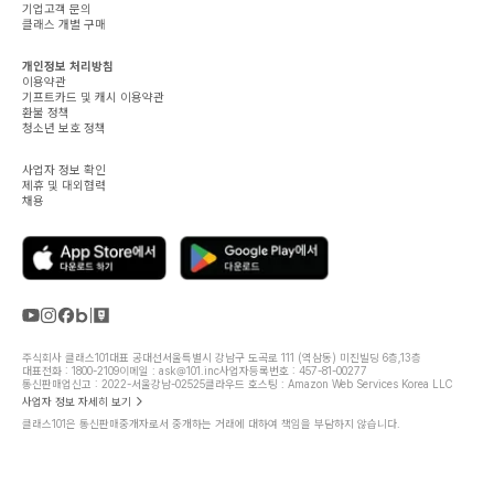
기업고객 문의
클래스 개별 구매
개인정보 처리방침
이용약관
기프트카드 및 캐시 이용약관
환불 정책
청소년 보호 정책
사업자 정보 확인
제휴 및 대외협력
채용
주식회사 클래스101
대표 공대선
서울특별시 강남구 도곡로 111 (역삼동) 미진빌딩 6층,13층
대표전화 : 1800-2109
이메일 : ask@101.inc
사업자등록번호 : 457-81-00277
통신판매업신고 : 2022-서울강남-02525
클라우드 호스팅 : Amazon Web Services Korea LLC
사업자 정보 자세히 보기
클래스101은 통신판매중개자로서 중개하는 거래에 대하여 책임을 부담하지 않습니다.