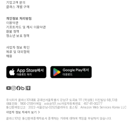
기업고객 문의
클래스 개별 구매
개인정보 처리방침
이용약관
기프트카드 및 캐시 이용약관
환불 정책
청소년 보호 정책
사업자 정보 확인
제휴 및 대외협력
채용
주식회사 클래스101
대표 공대선
서울특별시 강남구 도곡로 111 (역삼동) 미진빌딩 6층,13층
대표전화 : 1800-2109
이메일 : ask@101.inc
사업자등록번호 : 457-81-00277
통신판매업신고 : 2022-서울강남-02525
클라우드 호스팅 : Amazon Web Services Korea LLC
사업자 정보 자세히 보기
클래스101은 통신판매중개자로서 중개하는 거래에 대하여 책임을 부담하지 않습니다.