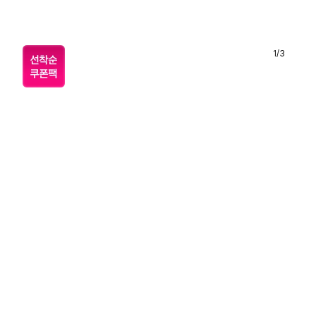
1
/
3