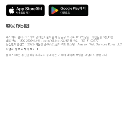
주식회사 클래스101
대표 공대선
서울특별시 강남구 도곡로 111 (역삼동) 미진빌딩 6층,13층
대표전화 : 1800-2109
이메일 : ask@101.inc
사업자등록번호 : 457-81-00277
통신판매업신고 : 2022-서울강남-02525
클라우드 호스팅 : Amazon Web Services Korea LLC
사업자 정보 자세히 보기
클래스101은 통신판매중개자로서 중개하는 거래에 대하여 책임을 부담하지 않습니다.