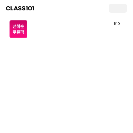
1
/
10