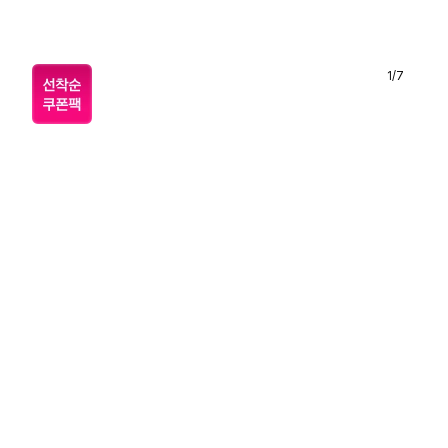
1
/
7