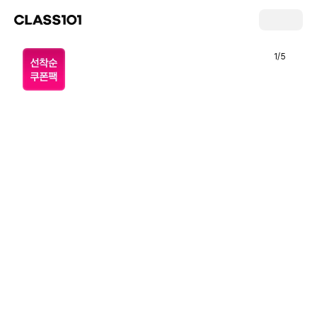
1
/
5