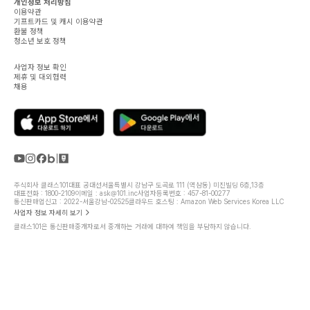
개인정보 처리방침
이용약관
기프트카드 및 캐시 이용약관
환불 정책
청소년 보호 정책
사업자 정보 확인
제휴 및 대외협력
채용
주식회사 클래스101
대표 공대선
서울특별시 강남구 도곡로 111 (역삼동) 미진빌딩 6층,13층
대표전화 : 1800-2109
이메일 : ask@101.inc
사업자등록번호 : 457-81-00277
통신판매업신고 : 2022-서울강남-02525
클라우드 호스팅 : Amazon Web Services Korea LLC
사업자 정보 자세히 보기
클래스101은 통신판매중개자로서 중개하는 거래에 대하여 책임을 부담하지 않습니다.