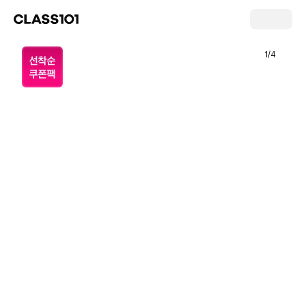
1
/
4