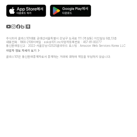
주식회사 클래스101
대표 공대선
서울특별시 강남구 도곡로 111 (역삼동) 미진빌딩 6층,13층
대표전화 : 1800-2109
이메일 : ask@101.inc
사업자등록번호 : 457-81-00277
통신판매업신고 : 2022-서울강남-02525
클라우드 호스팅 : Amazon Web Services Korea LLC
사업자 정보 자세히 보기
클래스101은 통신판매중개자로서 중개하는 거래에 대하여 책임을 부담하지 않습니다.