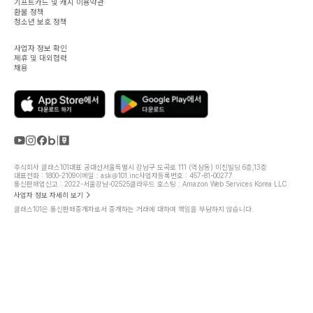
기프트카드 및 캐시 이용약관
환불 정책
청소년 보호 정책
사업자 정보 확인
제휴 및 대외협력
채용
주식회사 클래스101
대표 공대선
서울특별시 강남구 도곡로 111 (역삼동) 미진빌딩 6층,13층
대표전화 : 1800-2109
이메일 : ask@101.inc
사업자등록번호 : 457-81-00277
통신판매업신고 : 2022-서울강남-02525
클라우드 호스팅 : Amazon Web Services Korea LLC
사업자 정보 자세히 보기
클래스101은 통신판매중개자로서 중개하는 거래에 대하여 책임을 부담하지 않습니다.