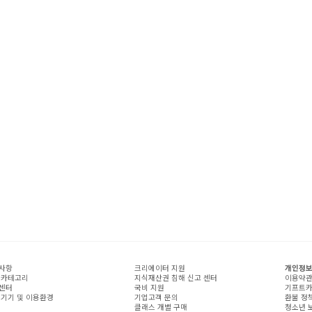
사항
크리에이터 지원
개인정보
 카테고리
지식재산권 침해 신고 센터
이용약
센터
국비 지원
기프트카
 기기 및 이용환경
기업고객 문의
환불 정
클래스 개별 구매
청소년 