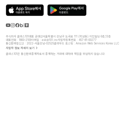
주식회사 클래스101
대표 공대선
서울특별시 강남구 도곡로 111 (역삼동) 미진빌딩 6층,13층
대표전화 : 1800-2109
이메일 : ask@101.inc
사업자등록번호 : 457-81-00277
통신판매업신고 : 2022-서울강남-02525
클라우드 호스팅 : Amazon Web Services Korea LLC
사업자 정보 자세히 보기
클래스101은 통신판매중개자로서 중개하는 거래에 대하여 책임을 부담하지 않습니다.