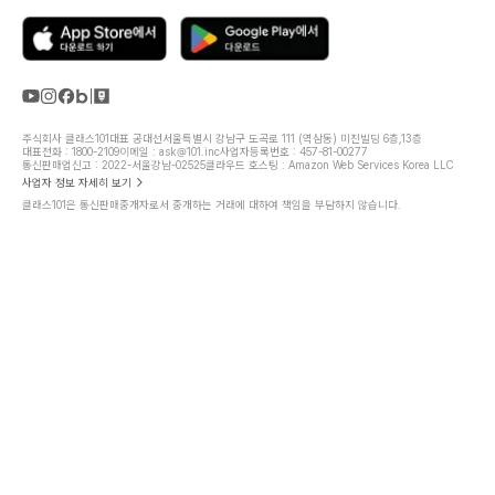
주식회사 클래스101
대표 공대선
서울특별시 강남구 도곡로 111 (역삼동) 미진빌딩 6층,13층
대표전화 : 1800-2109
이메일 : ask@101.inc
사업자등록번호 : 457-81-00277
통신판매업신고 : 2022-서울강남-02525
클라우드 호스팅 : Amazon Web Services Korea LLC
사업자 정보 자세히 보기
클래스101은 통신판매중개자로서 중개하는 거래에 대하여 책임을 부담하지 않습니다.