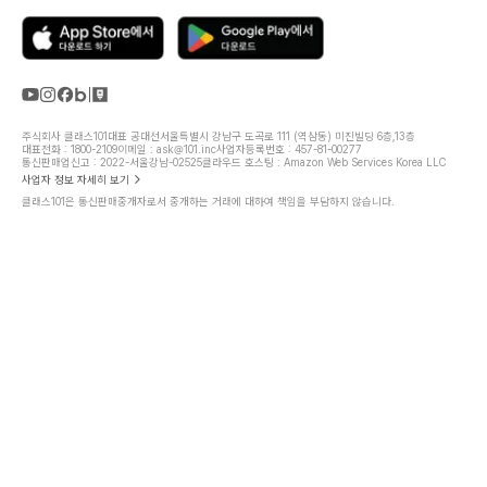
주식회사 클래스101
대표 공대선
서울특별시 강남구 도곡로 111 (역삼동) 미진빌딩 6층,13층
대표전화 : 1800-2109
이메일 : ask@101.inc
사업자등록번호 : 457-81-00277
통신판매업신고 : 2022-서울강남-02525
클라우드 호스팅 : Amazon Web Services Korea LLC
사업자 정보 자세히 보기
클래스101은 통신판매중개자로서 중개하는 거래에 대하여 책임을 부담하지 않습니다.