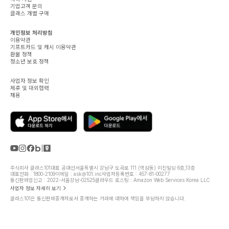
기업고객 문의
클래스 개별 구매
개인정보 처리방침
이용약관
기프트카드 및 캐시 이용약관
환불 정책
청소년 보호 정책
사업자 정보 확인
제휴 및 대외협력
채용
주식회사 클래스101
대표 공대선
서울특별시 강남구 도곡로 111 (역삼동) 미진빌딩 6층,13층
대표전화 : 1800-2109
이메일 : ask@101.inc
사업자등록번호 : 457-81-00277
통신판매업신고 : 2022-서울강남-02525
클라우드 호스팅 : Amazon Web Services Korea LLC
사업자 정보 자세히 보기
클래스101은 통신판매중개자로서 중개하는 거래에 대하여 책임을 부담하지 않습니다.