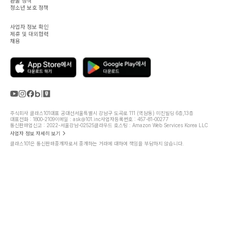
환불 정책
청소년 보호 정책
사업자 정보 확인
제휴 및 대외협력
채용
주식회사 클래스101
대표 공대선
서울특별시 강남구 도곡로 111 (역삼동) 미진빌딩 6층,13층
대표전화 : 1800-2109
이메일 : ask@101.inc
사업자등록번호 : 457-81-00277
통신판매업신고 : 2022-서울강남-02525
클라우드 호스팅 : Amazon Web Services Korea LLC
사업자 정보 자세히 보기
클래스101은 통신판매중개자로서 중개하는 거래에 대하여 책임을 부담하지 않습니다.