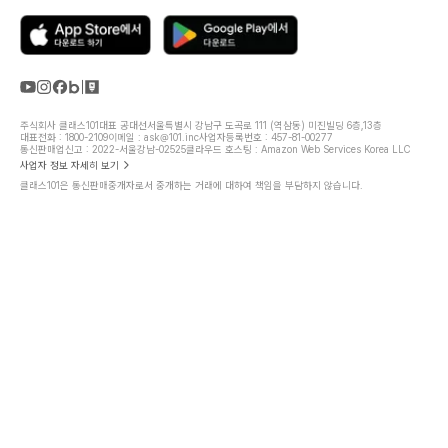
주식회사 클래스101
대표 공대선
서울특별시 강남구 도곡로 111 (역삼동) 미진빌딩 6층,13층
대표전화 : 1800-2109
이메일 : ask@101.inc
사업자등록번호 : 457-81-00277
통신판매업신고 : 2022-서울강남-02525
클라우드 호스팅 : Amazon Web Services Korea LLC
사업자 정보 자세히 보기
클래스101은 통신판매중개자로서 중개하는 거래에 대하여 책임을 부담하지 않습니다.