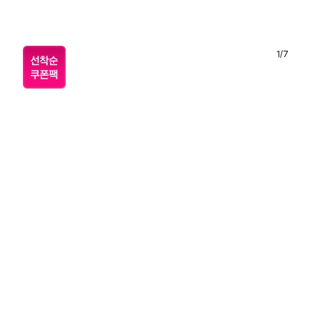
1
/
7